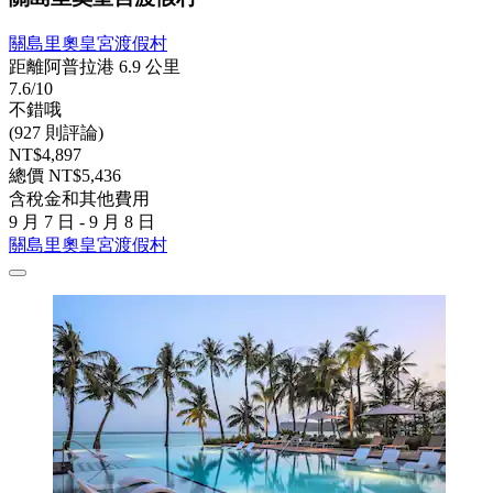
關島里奧皇宮渡假村
距離阿普拉港 6.9 公里
7.6/10
不錯哦
(927 則評論)
NT$4,897
總價 NT$5,436
含稅金和其他費用
9 月 7 日 - 9 月 8 日
關島里奧皇宮渡假村