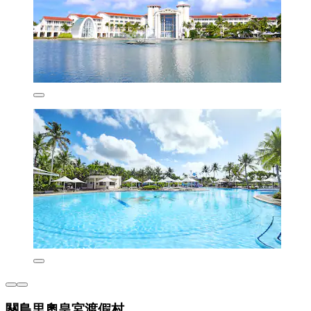
關島里奧皇宮渡假村