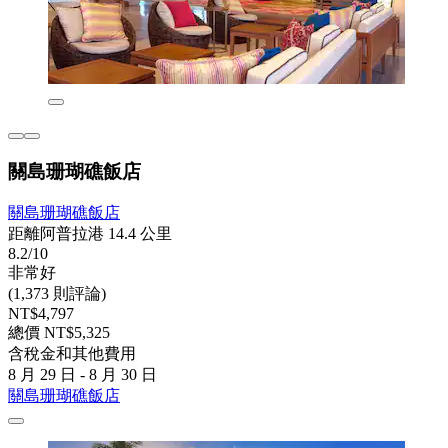
關島珊瑚礁飯店
關島珊瑚礁飯店
距離阿普拉港 14.4 公里
8.2/10
非常好
(1,373 則評論)
NT$4,797
總價 NT$5,325
含稅金和其他費用
8 月 29 日 - 8 月 30 日
關島珊瑚礁飯店