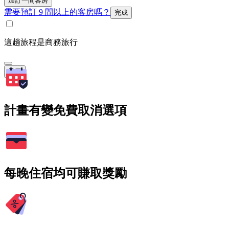
加訂一間客房
需要預訂 9 間以上的客房嗎？
完成
這趟旅程是商務旅行
搜尋
計畫有變免費取消選項
每晚住宿均可賺取獎勵