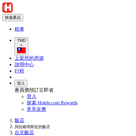
旅遊產品
租車
TWD
•
上架您的房源
說明中心
行程
登入
會員價預訂立即省
登入
探索 Hotels.com Rewards
意見反應
飯店
貝拉維塔附近的飯店
台北飯店