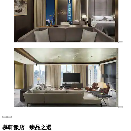
慕軒飯店 - 臻品之選