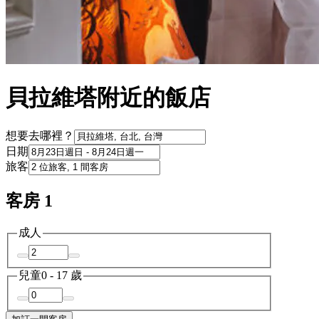
貝拉維塔附近的飯店
想要去哪裡？
日期
旅客
客房 1
成人
兒童
0 - 17 歲