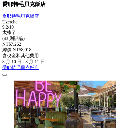
喬耶特毛貝克飯店
喬耶特毛貝克飯店
Uzerche
9.2/10
太棒了
(43 則評論)
NT$7,262
總價 NT$8,018
含稅金和其他費用
8 月 10 日 - 8 月 11 日
喬耶特毛貝克飯店