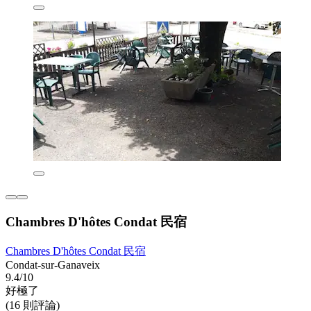
Chambres D'hôtes Condat 民宿
Chambres D'hôtes Condat 民宿
Condat-sur-Ganaveix
9.4/10
好極了
(16 則評論)