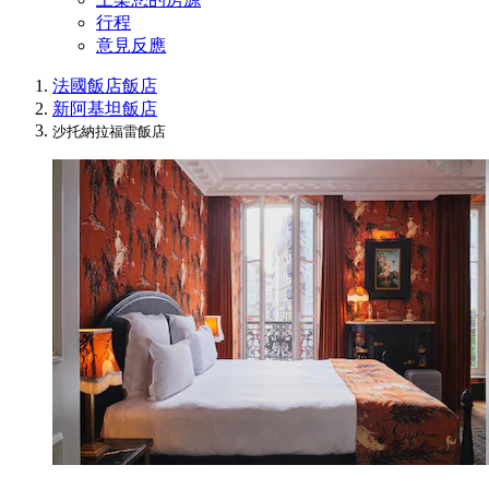
行程
意見反應
法國飯店
飯店
新阿基坦飯店
沙托納拉福雷飯店