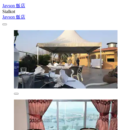
Javson 飯店
Sialkot
Javson 飯店