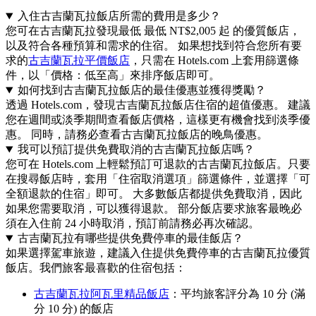
入住古吉蘭瓦拉飯店所需的費用是多少？
您可在古吉蘭瓦拉發現最低 最低 NT$2,005 起 的優質飯店，
以及符合各種預算和需求的住宿。 如果想找到符合您所有要
求的
古吉蘭瓦拉平價飯店
，只需在 Hotels.com 上套用篩選條
件，以「價格：低至高」來排序飯店即可。
如何找到古吉蘭瓦拉飯店的最佳優惠並獲得獎勵？
透過 Hotels.com，發現古吉蘭瓦拉飯店住宿的超值優惠。 建議
您在週間或淡季期間查看飯店價格，這樣更有機會找到淡季優
惠。 同時，請務必查看古吉蘭瓦拉飯店的晚鳥優惠。
我可以預訂提供免費取消的古吉蘭瓦拉飯店嗎？
您可在 Hotels.com 上輕鬆預訂可退款的古吉蘭瓦拉飯店。只要
在搜尋飯店時，套用「住宿取消選項」篩選條件，並選擇「可
全額退款的住宿」即可。 大多數飯店都提供免費取消，因此
如果您需要取消，可以獲得退款。 部分飯店要求旅客最晚必
須在入住前 24 小時取消，預訂前請務必再次確認。
古吉蘭瓦拉有哪些提供免費停車的最佳飯店？
如果選擇駕車旅遊，建議入住提供免費停車的古吉蘭瓦拉優質
飯店。我們旅客最喜歡的住宿包括：
古吉蘭瓦拉阿瓦里精品飯店
：平均旅客評分為 10 分 (滿
分 10 分) 的飯店