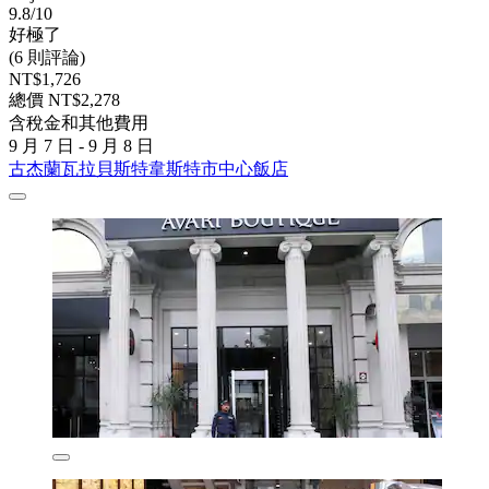
9.8/10
好極了
(6 則評論)
NT$1,726
總價 NT$2,278
含稅金和其他費用
9 月 7 日 - 9 月 8 日
古杰蘭瓦拉貝斯特韋斯特市中心飯店