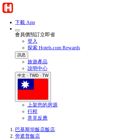
下載 App
會員價預訂立即省
登入
探索 Hotels.com Rewards
訊息
旅遊產品
說明中心
中文 · TWD · TW
上架您的房源
行程
意見反應
巴基斯坦飯店
飯店
旁遮普飯店