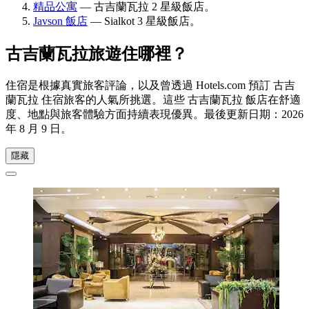
精品公寓
— 古吉蘭瓦拉 2 星級飯店。
Javson 飯店
— Sialkot 3 星級飯店。
古吉蘭瓦拉旅遊住哪裡？
住宿是根據真實旅客評論，以及曾透過 Hotels.com 預訂 古吉
蘭瓦拉 住宿旅客的人氣所挑選。這些 古吉蘭瓦拉 飯店在舒適
度、地點與旅客體驗方面持續表現優異。最後更新日期：
2026
年 8 月 9 日
。
隱藏