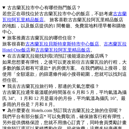
古吉蘭瓦拉市中心有哪些熱門飯店？
若您正在尋找位於古吉蘭瓦拉市中心的飯店，不妨考慮
古吉蘭
瓦拉阿瓦里精品飯店
。 旅客喜歡古吉蘭瓦拉阿瓦里精品飯店
的地點，以及飯店提供的1 間餐廳、免費當地料理早餐和購物
中心。
旅客推薦古吉蘭瓦拉的哪些住宿？
旅客很喜歡
古杰蘭瓦拉貝斯特韋斯特市中心飯店
、
古杰蘭瓦拉
Hotel One飯店
和
古吉蘭瓦拉阿瓦里精品飯店
。
在古吉蘭瓦拉能找到取消預訂後能退款的飯店嗎？
如果您想要有彈性，之後可以更改前往古吉蘭瓦拉的行程，大
多數的飯店都有可退款* 的房價方案。 在我們網站上搜尋，並
使用「全額退款」的篩選條件縮小搜尋範圍，您就可以找到這
些住宿。
我去古吉蘭瓦拉旅行時，那邊的天氣怎麼樣？
古吉蘭瓦拉通常最溫暖的時間落在 6 月和 5 月，平均氣溫為攝
氏 34°。 1 月和 12 月是最冷的月份，平均氣溫為攝氏 16°。最
多雨的月份是 7 月和 8 月。
為什麼要在 Hotels.com 預訂我古吉蘭瓦拉之旅的住宿呢？
我們平台有部分飯店* 可以免費取消，確保旅客行程有彈性，
另外提供價格保證，您就不用擔心訂貴了，同時會員獎勵計畫
讓您預訂還可以累積獎勵住宿，節省旅費；這麼多好康優惠