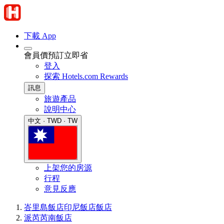
下載 App
會員價預訂立即省
登入
探索 Hotels.com Rewards
訊息
旅遊產品
說明中心
中文 · TWD · TW
上架您的房源
行程
意見反應
峇里島飯店
印尼飯店
飯店
派芮芮南飯店