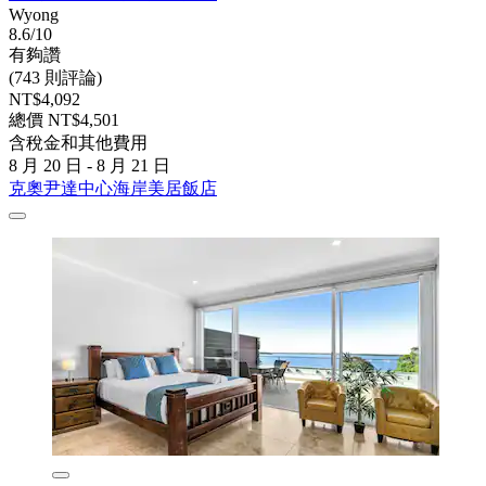
Wyong
8.6/10
有夠讚
(743 則評論)
NT$4,092
總價 NT$4,501
含稅金和其他費用
8 月 20 日 - 8 月 21 日
克奧尹達中心海岸美居飯店