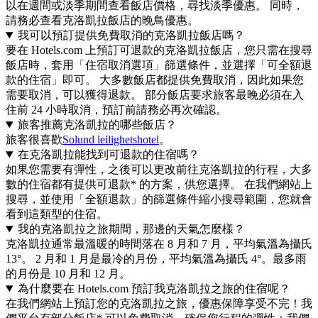
以在週間或淡季期間查看飯店價格，尋找淡季優惠。 同時，
請務必查看克洛凱拉飯店的晚鳥優惠。
我可以預訂提供免費取消的克洛凱拉飯店嗎？
要在 Hotels.com 上預訂可退款的克洛凱拉飯店，您只需在搜尋
飯店時，套用「住宿取消選項」篩選條件，並選擇「可全額退
款的住宿」即可。 大多數飯店都提供免費取消，因此如果您
需要取消，可以獲得退款。 部分飯店要求旅客最晚必須在入
住前 24 小時取消，預訂前請務必再次確認。
旅客推薦克洛凱拉的哪些飯店？
旅客很喜歡
Solund leilighetshotel
。
在克洛凱拉能找到可退款的住宿嗎？
如果您需要有彈性，之後可以更改前往克洛凱拉的行程，大多
數的住宿都有提供可退款* 的方案，供您選擇。 在我們網站上
搜尋，並使用「全額退款」的篩選條件縮小搜尋範圍，您就會
看到這類型的住宿。
我的克洛凱拉之旅期間，那邊的天氣怎麼樣？
克洛凱拉通常最溫暖的時間落在 8 月和 7 月，平均氣溫為攝氏
13°。 2 月和 1 月是最冷的月份，平均氣溫為攝氏 4°。最多雨
的月份是 10 月和 12 月。
為什麼要在 Hotels.com 預訂我克洛凱拉之旅的住宿呢？
在我們網站上預訂您的克洛凱拉之旅，優惠保障享受不完！我