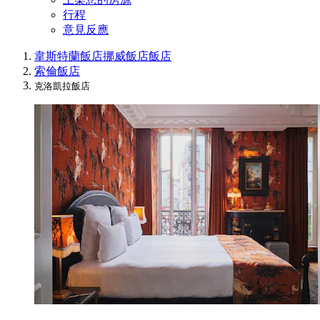
行程
意見反應
韋斯特蘭飯店
挪威飯店
飯店
索倫飯店
克洛凱拉飯店