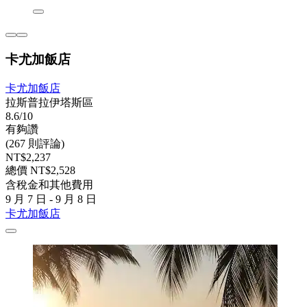
卡尤加飯店
卡尤加飯店
拉斯普拉伊塔斯區
8.6/10
有夠讚
(267 則評論)
NT$2,237
總價 NT$2,528
含稅金和其他費用
9 月 7 日 - 9 月 8 日
卡尤加飯店