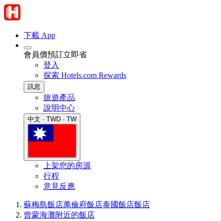
下載 App
會員價預訂立即省
登入
探索 Hotels.com Rewards
訊息
旅遊產品
說明中心
中文 · TWD · TW
上架您的房源
行程
意見反應
蘇梅島飯店
萬倫府飯店
泰國飯店
飯店
曾蒙海灘附近的飯店