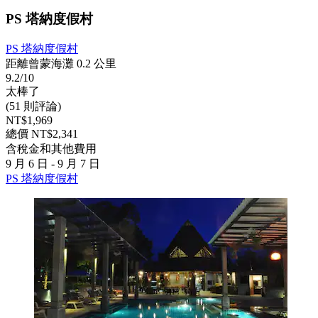
PS 塔納度假村
PS 塔納度假村
距離曾蒙海灘 0.2 公里
9.2/10
太棒了
(51 則評論)
NT$1,969
總價 NT$2,341
含稅金和其他費用
9 月 6 日 - 9 月 7 日
PS 塔納度假村