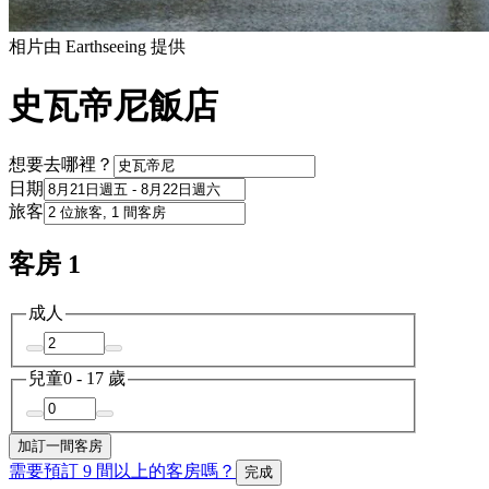
相片由 Earthseeing 提供
史瓦帝尼飯店
想要去哪裡？
日期
旅客
客房 1
成人
兒童
0 - 17 歲
加訂一間客房
需要預訂 9 間以上的客房嗎？
完成