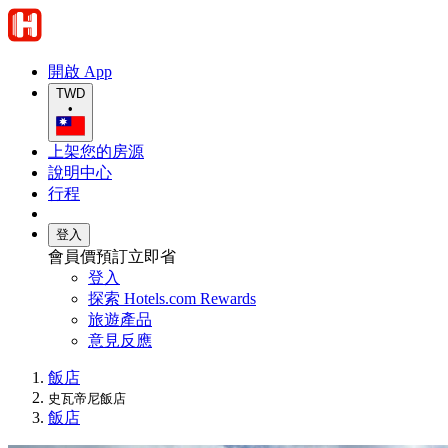
開啟 App
TWD
•
上架您的房源
說明中心
行程
登入
會員價預訂立即省
登入
探索 Hotels.com Rewards
旅遊產品
意見反應
飯店
史瓦帝尼飯店
飯店