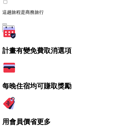
這趟旅程是商務旅行
搜尋
計畫有變免費取消選項
每晚住宿均可賺取獎勵
用會員價省更多