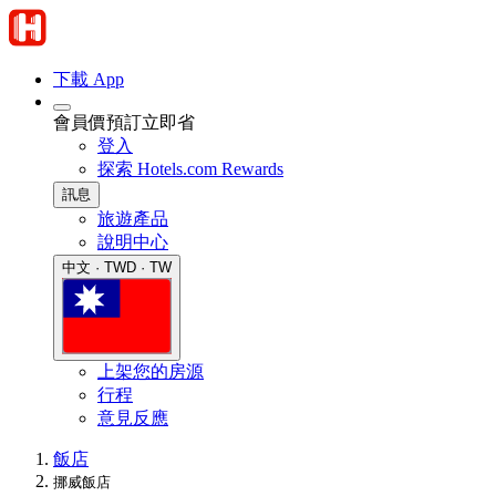
下載 App
會員價預訂立即省
登入
探索 Hotels.com Rewards
訊息
旅遊產品
說明中心
中文 · TWD · TW
上架您的房源
行程
意見反應
飯店
挪威飯店