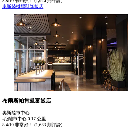
8.8
/
10
有夠讚！ (1,926 則評論)
奧斯陸機場凱隆飯店
布爾斯帕肯凱富飯店
奧斯陸市中心
‐
距離市中心 0.17 公里
8.4
/
10
非常好！ (1,633 則評論)