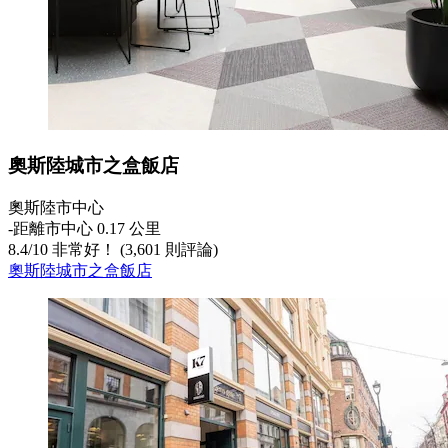
奧斯陸城市之盒飯店
奧斯陸市中心
‐
距離市中心 0.17 公里
8.4
/
10
非常好！ (3,601 則評論)
奧斯陸城市之盒飯店