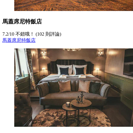
馬蓋席尼特飯店
7.2
/
10
不錯哦！ (102 則評論)
馬蓋席尼特飯店