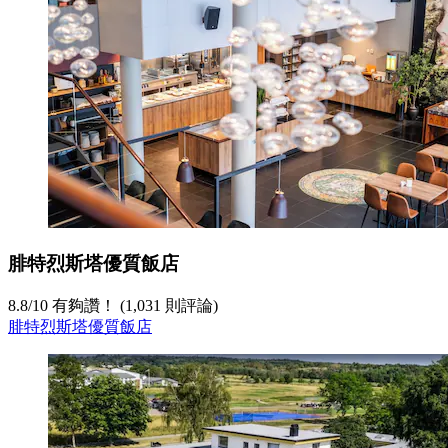
腓特烈斯塔優質飯店
8.8
/
10
有夠讚！ (1,031 則評論)
腓特烈斯塔優質飯店