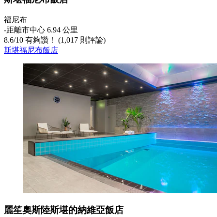
福尼布
‐
距離市中心 6.94 公里
8.6
/
10
有夠讚！ (1,017 則評論)
斯堪福尼布飯店
麗笙奧斯陸斯堪的納維亞飯店