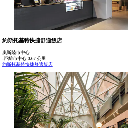
約斯托基特快捷舒適飯店
奧斯陸市中心
‐
距離市中心 0.67 公里
約斯托基特快捷舒適飯店