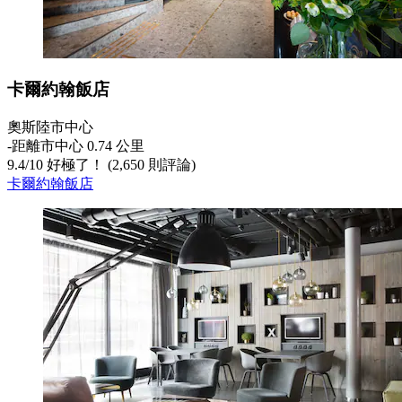
卡爾約翰飯店
奧斯陸市中心
‐
距離市中心 0.74 公里
9.4
/
10
好極了！ (2,650 則評論)
卡爾約翰飯店