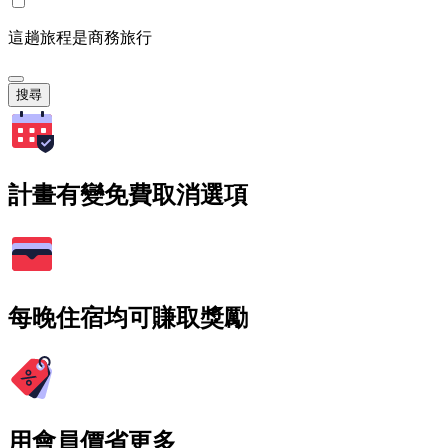
這趟旅程是商務旅行
搜尋
計畫有變免費取消選項
每晚住宿均可賺取獎勵
用會員價省更多