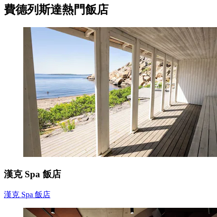
費德列斯達熱門飯店
漢克 Spa 飯店
漢克 Spa 飯店