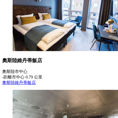
奧斯陸維丹蒂飯店
奧斯陸市中心
‐
距離市中心 0.79 公里
奧斯陸維丹蒂飯店