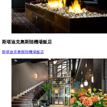
斯堪迪克奧斯陸機場飯店
斯堪迪克奧斯陸機場飯店