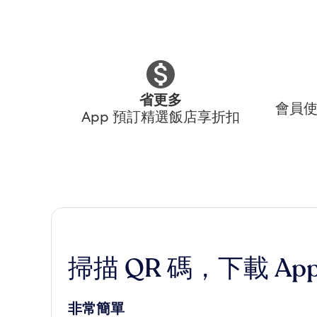
省更多
會員使
App 預訂精選飯店享折扣
掃描 QR 碼，下載 Ap
非常簡單