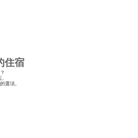
你的住宿
？
店。
的選項。